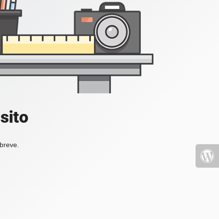
sito
 breve.