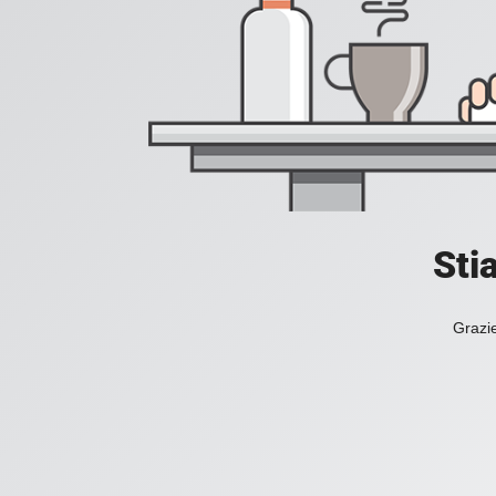
Sti
Grazie