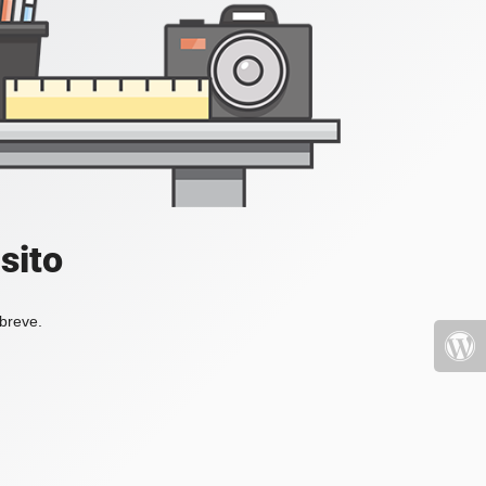
sito
 breve.