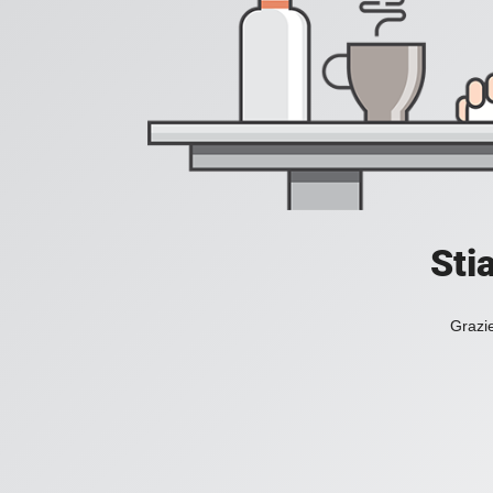
Sti
Grazie