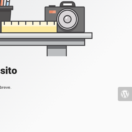
sito
 breve.