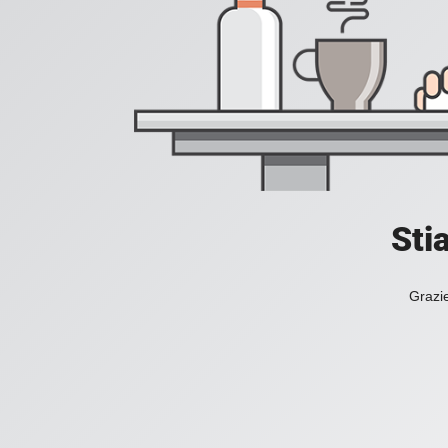
Sti
Grazie