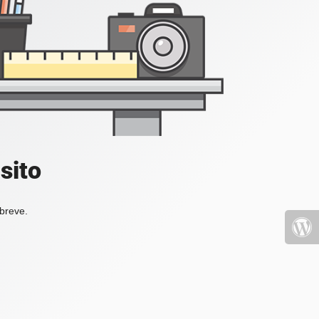
sito
 breve.