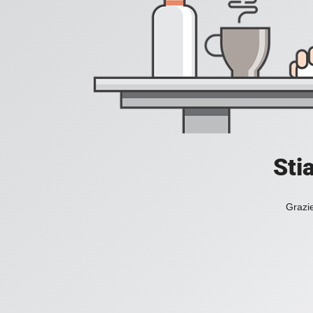
Sti
Grazie