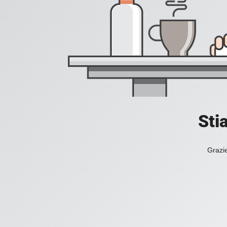
Sti
Grazie