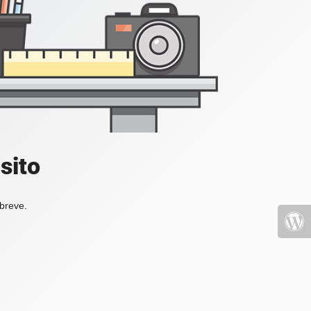
sito
 breve.