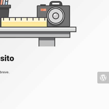
sito
 breve.