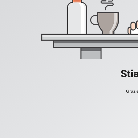
Sti
Grazie