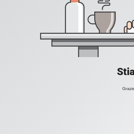
Sti
Grazie