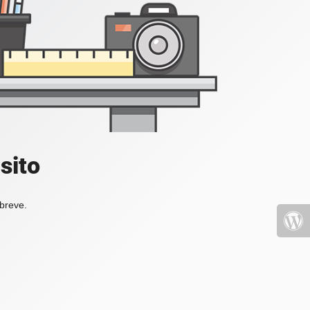
sito
 breve.