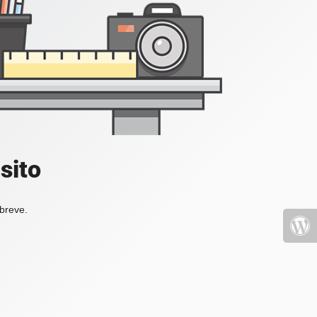
sito
 breve.