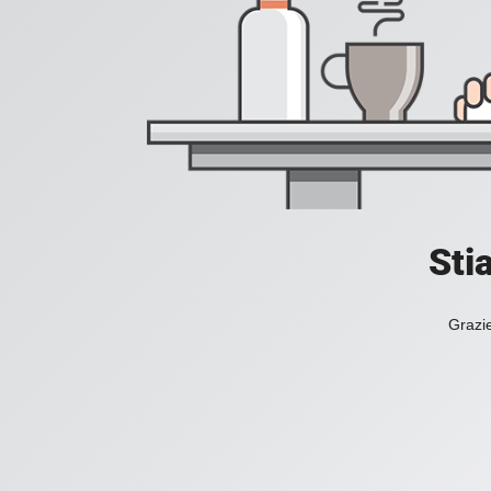
Sti
Grazie