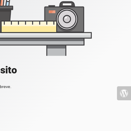
sito
 breve.