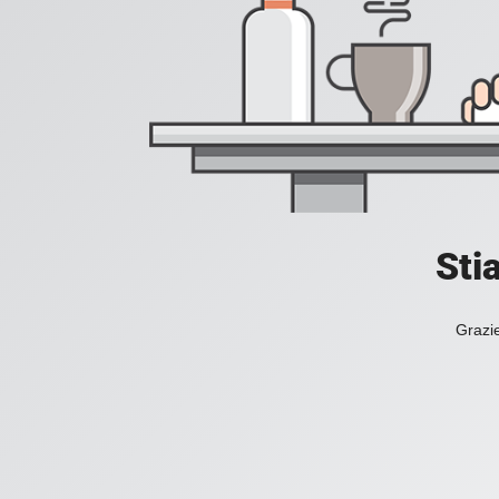
Sti
Grazie