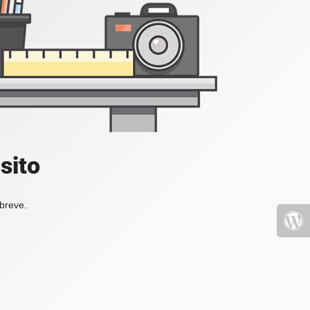
sito
 breve.