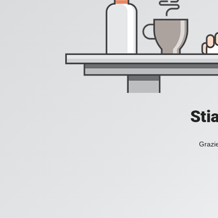
Sti
Grazie