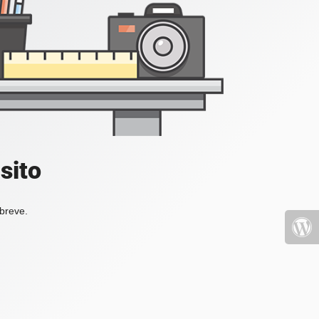
sito
 breve.