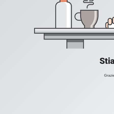
Sti
Grazie