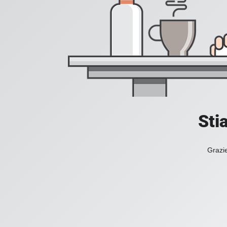
Sti
Grazie