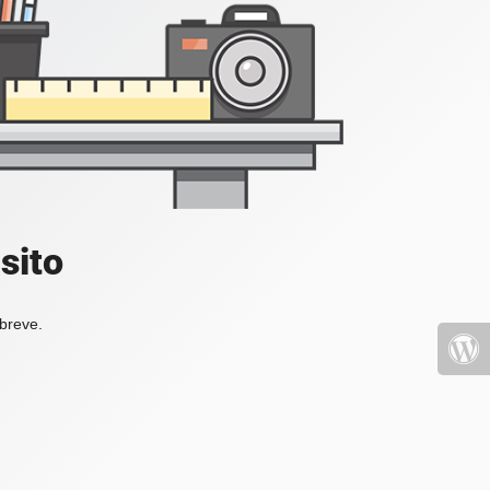
sito
 breve.