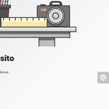
sito
 breve.