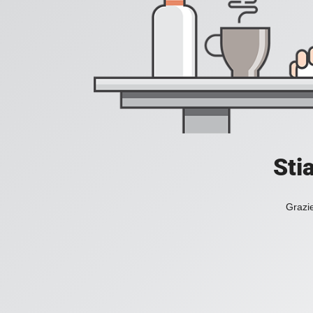
Sti
Grazie