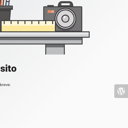
sito
 breve.