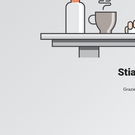
Sti
Grazie