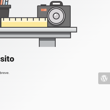
sito
 breve.