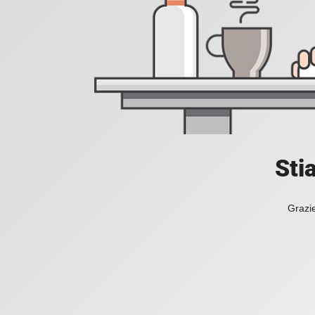
Sti
Grazie