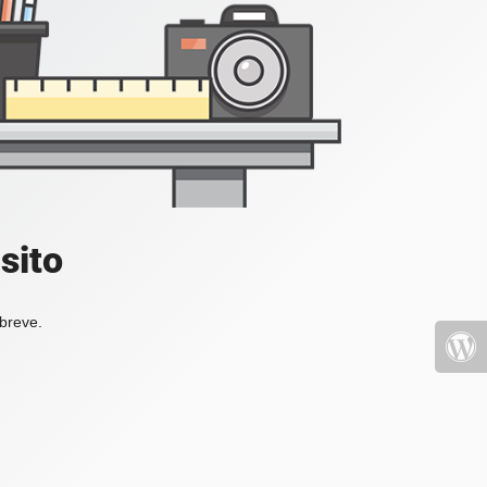
sito
 breve.