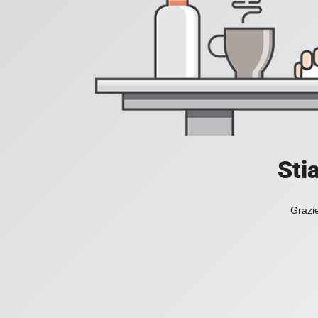
Sti
Grazie