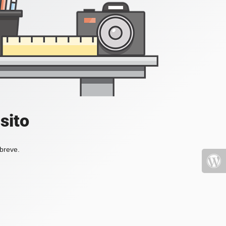
sito
 breve.