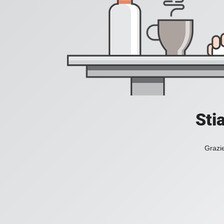
Sti
Grazie