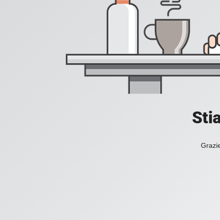
Sti
Grazie