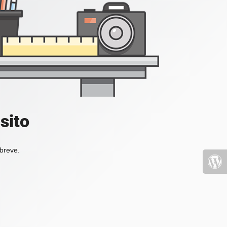
sito
 breve.