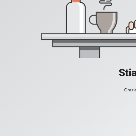
Sti
Grazie