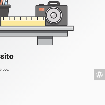
sito
 breve.