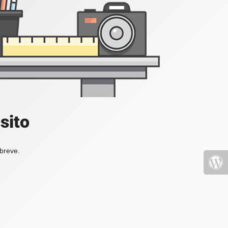
sito
 breve.