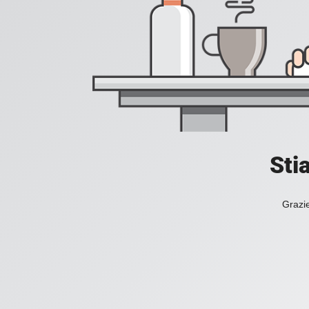
Sti
Grazie