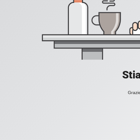
Sti
Grazie