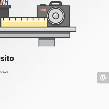
sito
 breve.