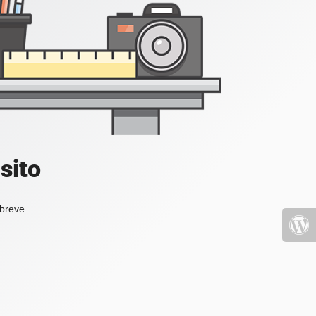
sito
 breve.