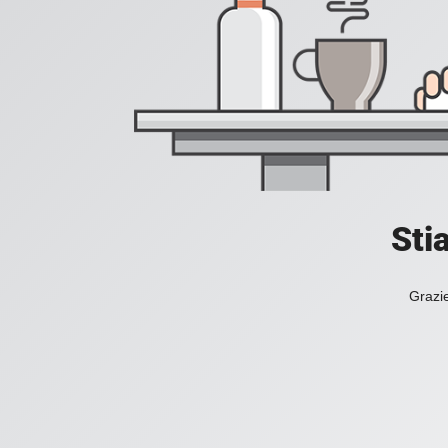
Sti
Grazie