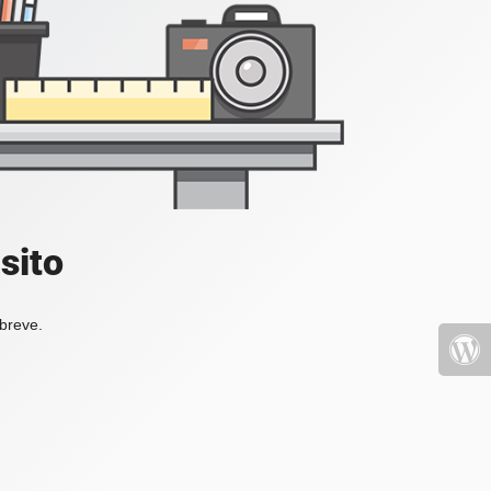
sito
 breve.