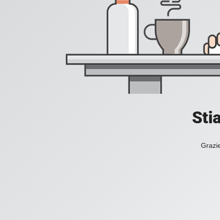
Sti
Grazie