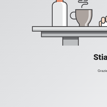
Sti
Grazie