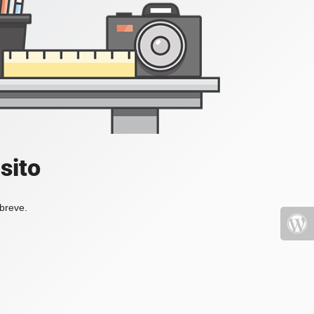
sito
 breve.