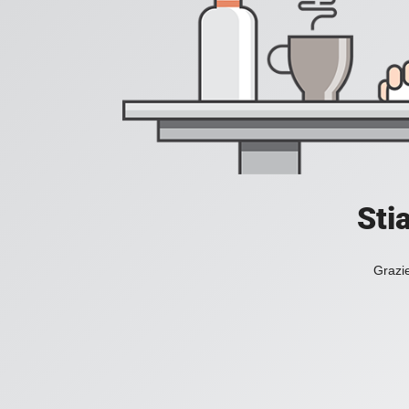
Sti
Grazie