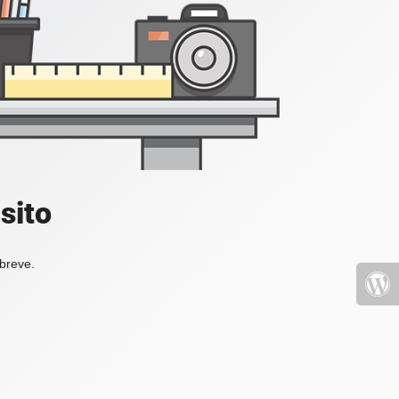
sito
 breve.