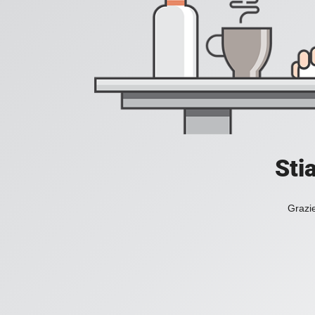
Sti
Grazie