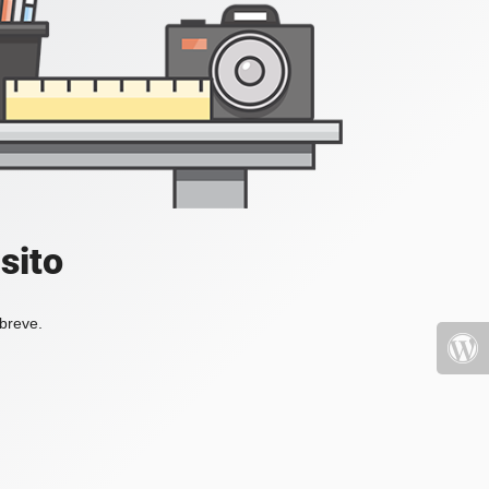
sito
 breve.