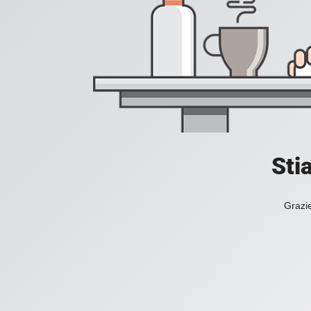
Sti
Grazie