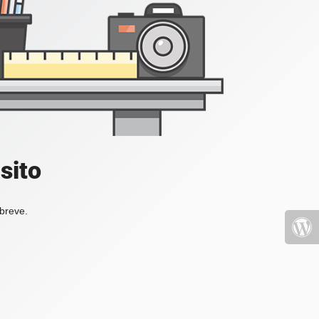
sito
 breve.