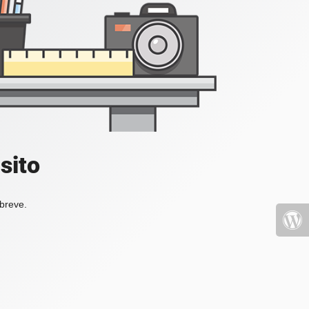
sito
 breve.