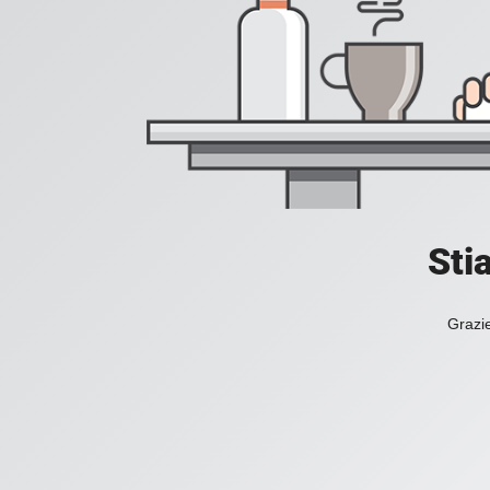
Sti
Grazie