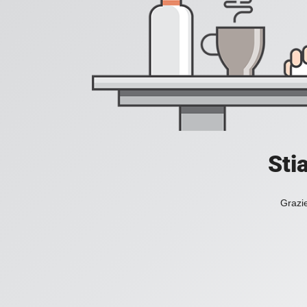
Sti
Grazie