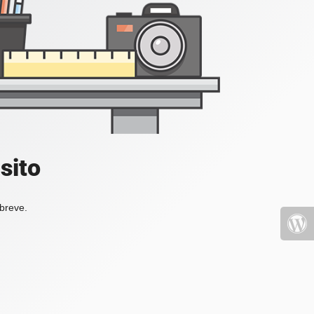
sito
 breve.