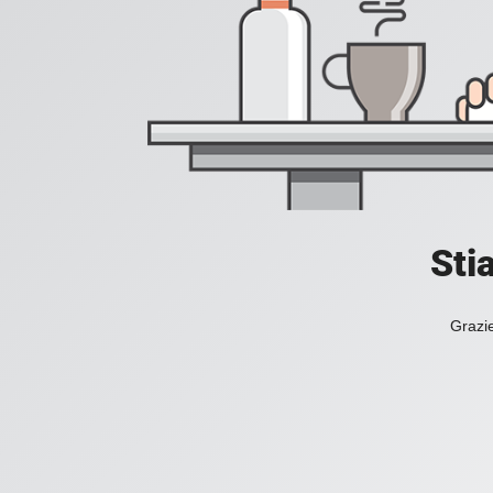
Sti
Grazie