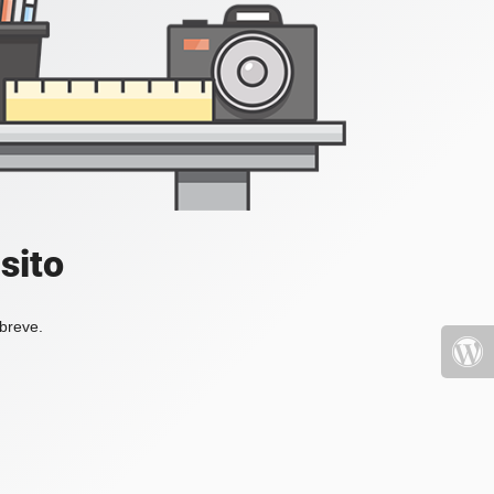
sito
 breve.