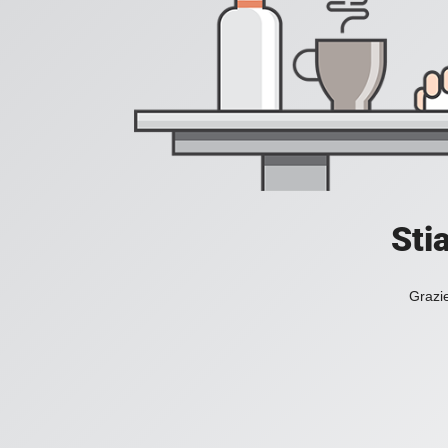
Sti
Grazie