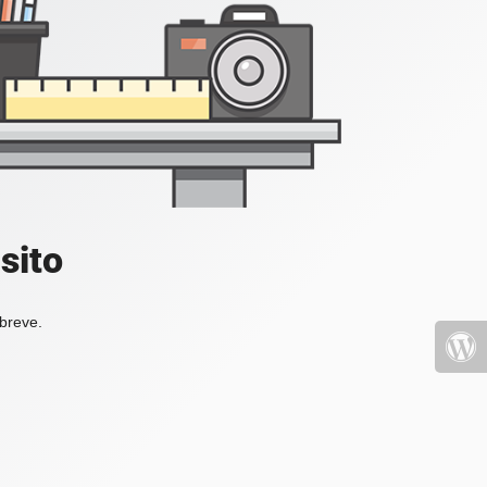
sito
 breve.