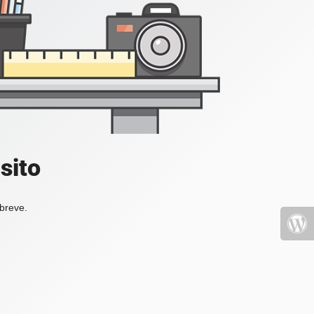
sito
 breve.