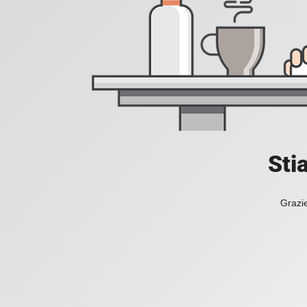
Sti
Grazie