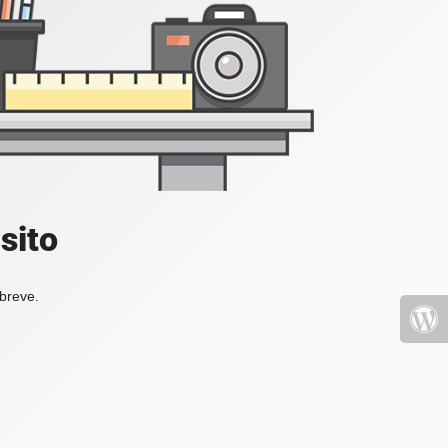
sito
 breve.