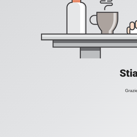
Sti
Grazie