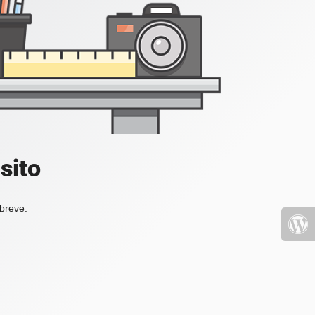
sito
 breve.