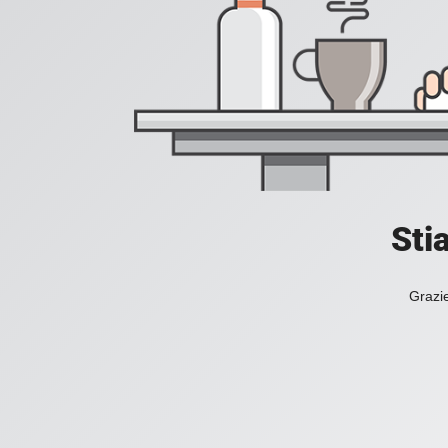
Sti
Grazie