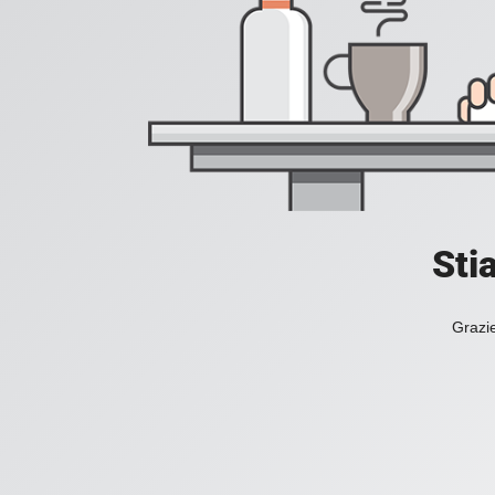
Sti
Grazie