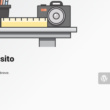
sito
 breve.