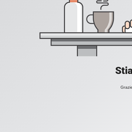
Sti
Grazie