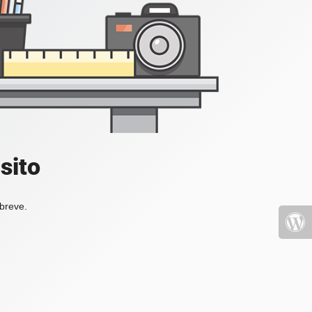
sito
 breve.