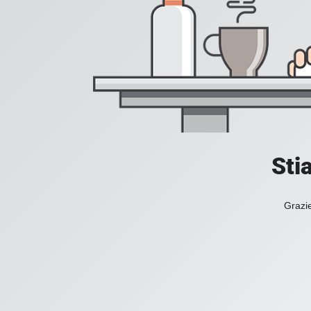
Sti
Grazie