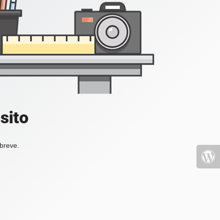
sito
 breve.