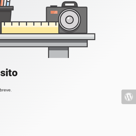
sito
 breve.