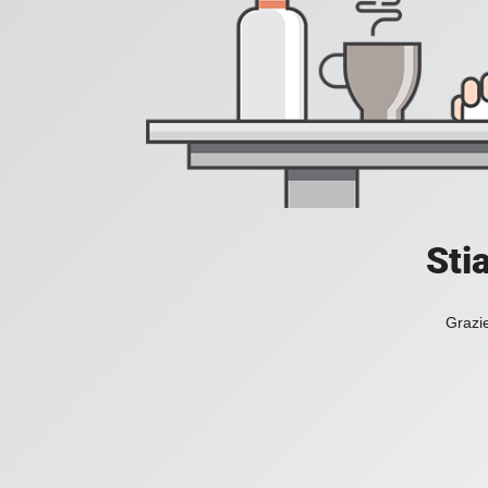
Sti
Grazie