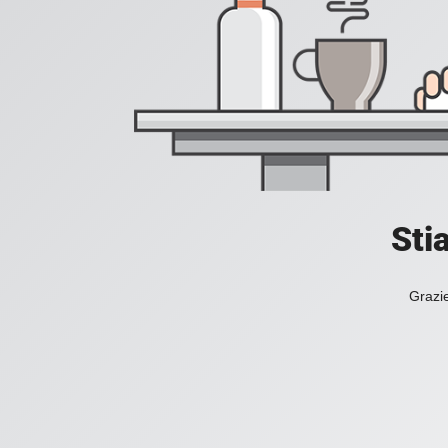
Sti
Grazie