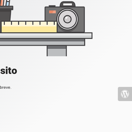
sito
 breve.