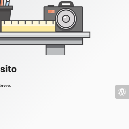
sito
 breve.