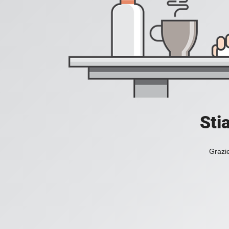
Sti
Grazie